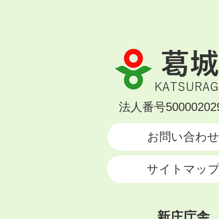
葛
城
市
KATSURAGI
法人番号500002029
CITY
お問い合わ
サイトマッ
新庄庁舎