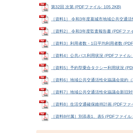
第32回 次第 (PDFファイル: 105.2KB)
［資料1］ 令和3年度葛城市地域公共交通活性化協
［資料2］ 令和3年度監査報告書 (PDFファイル:
［資料3］利用者数・1日平均利用者数 (PDFファ
［資料4］公共バス利用状況 (PDFファイル: 20
［資料5］予約型乗合タクシー利用状況 (PDFファ
［資料6］地域公共交通活性化協議会規約（案） (
［資料7］地域公共交通活性化協議会新旧対照表 (
［資料8］生活交通確保維持計画 (PDFファイル:
［資料8付属］別添表1、表5 (PDFファイル: 1