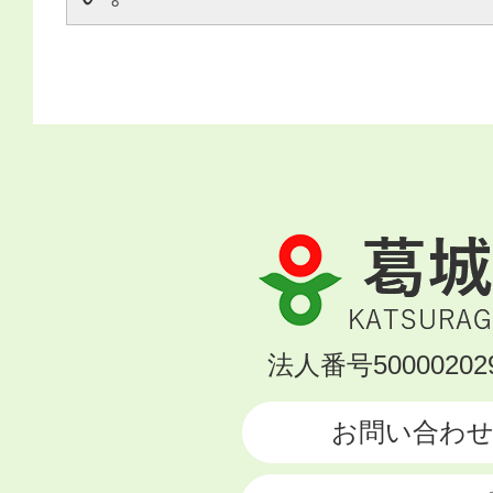
葛
城
市
KATSURAGI
法人番号500002029
CITY
お問い合わ