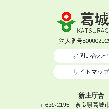
葛
城
市
KATSURAGI
法人番号500002029
CITY
お問い合わ
サイトマッ
新庄庁舎
〒639-2195 奈良県葛城