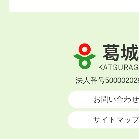
葛
城
市
KATSURAGI
法人番号500002029
CITY
お問い合わ
サイトマッ