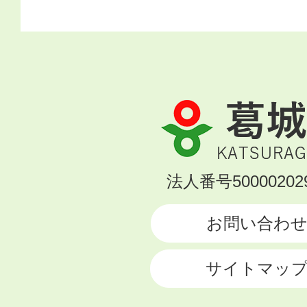
葛
城
市
KATSURAGI
法人番号500002029
CITY
お問い合わ
サイトマッ