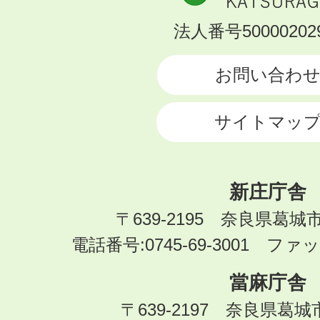
市
KATSURAGI
法人番号500002029
CITY
お問い合わ
サイトマッ
新庄庁舎
〒639-2195 奈良県葛城
電話番号:0745-69-3001 ファック
當麻庁舎
〒639-2197 奈良県葛