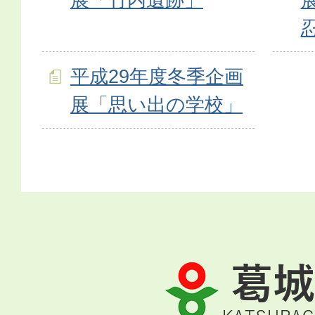
平成29年度冬季企画
展「思い出の学校」
葛
城