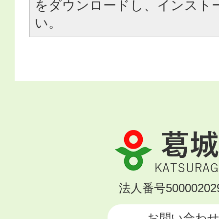
をダウンロードし、インスト
い。
葛
城
市
KATSURAGI
法人番号500002029
CITY
お問い合わ