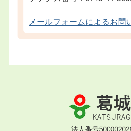
メールフォームによるお問
葛
城
市
KATSURAGI
法人番号500002029