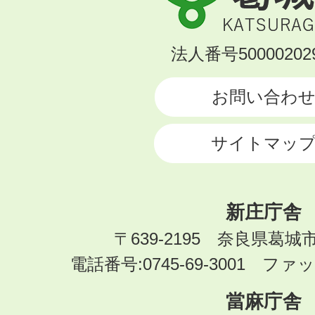
城
市
KATSURAGI
法人番号500002029
CITY
お問い合わ
サイトマッ
新庄庁舎
〒639-2195 奈良県葛城
電話番号:0745-69-3001 ファック
當麻庁舎