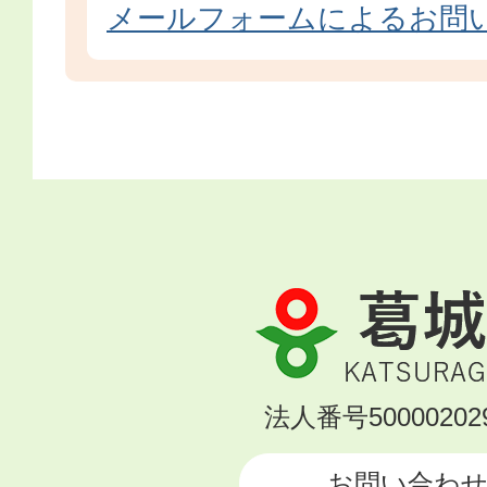
メールフォームによるお問
葛
城
市
KATSURAGI
法人番号500002029
CITY
お問い合わ