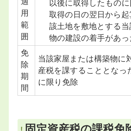
適
以後に取得したものに
用
取得の日の翌日から起
範
該土地を敷地とする当
囲
物の建設の着手があっ
免
当該家屋または構築物に
除
産税を課することとなっ
期
に限り免除
間
固定資産税の課税免