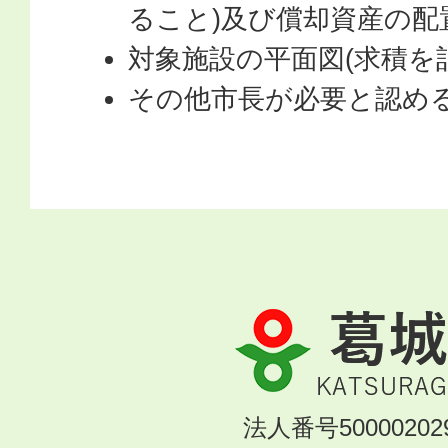
ること)及び償却資産の配
対象施設の平面図(求積を
その他市長が必要と認め
葛
城
市
KATSURAGI
法人番号500002029