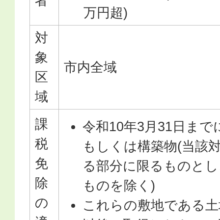
者
万円超)
対
象
市内全域
区
域
課
令和10年3月31日ま
税
もしくは構築物(当該
免
る部分に限るものとし
除
ものを除く)
の
これらの敷地である土地