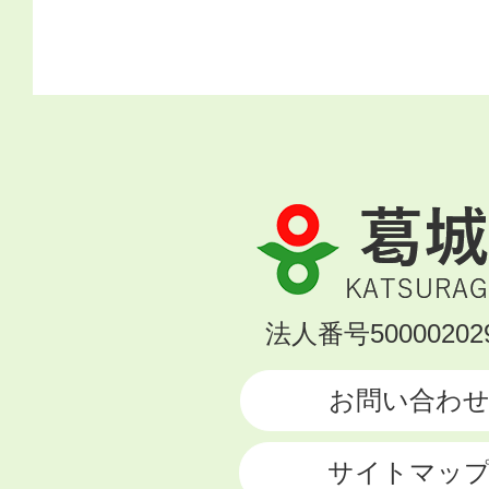
葛
城
市
KATSURAGI
法人番号500002029
CITY
お問い合わ
サイトマッ