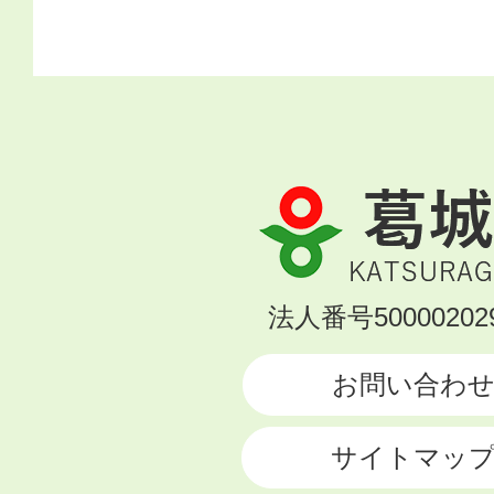
葛
城
市
KATSURAGI
法人番号500002029
CITY
お問い合わ
サイトマッ