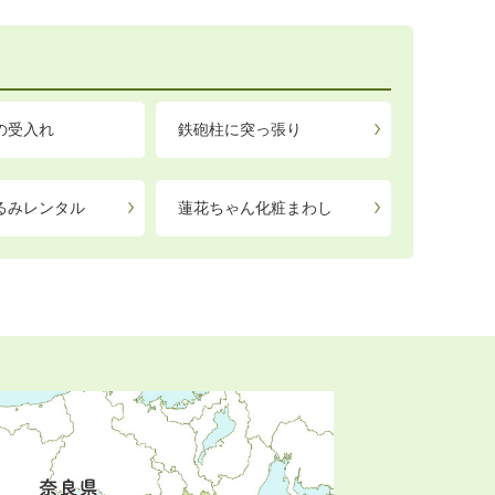
の受入れ
鉄砲柱に突っ張り
るみレンタル
蓮花ちゃん化粧まわし