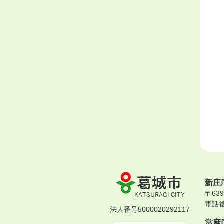
葛
新庄
城
〒63
市
電話番号
KATSURAGI
法人番号5000020292117
CITY
當麻