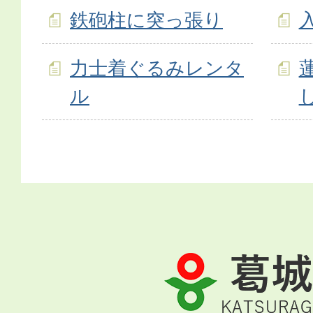
鉄砲柱に突っ張り
力士着ぐるみレンタ
ル
葛
城
市