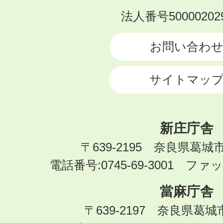
KATSURAGI
法人番号500002029
CITY
お問い合わ
サイトマッ
新庄庁舎
〒639-2195 奈良県葛城
電話番号:0745-69-3001 ファック
當麻庁舎
〒639-2197 奈良県葛