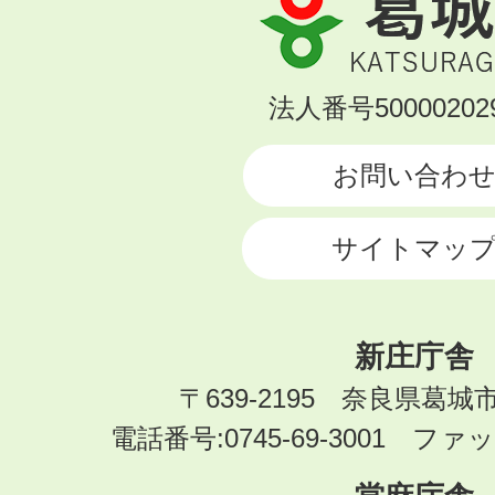
城
市
KATSURAGI
法人番号500002029
CITY
お問い合わ
サイトマッ
新庄庁舎
〒639-2195 奈良県葛城
電話番号:0745-69-3001 ファック