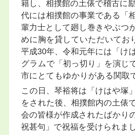
籍し、相撲館の土俵で稽古に
代には相撲館の事業である「
輩力士として廻し巻きやぶつ
めに胸を貸していただいてお
平成30年、令和元年には「け
グラムで「初っ切り」を演じ
市にとてもゆかりがある関取
この日、琴裕将は「けはや塚
をされた後、相撲館内の土俵
会の皆様が作成されたばかり
祝甚句」で祝福を受けられま