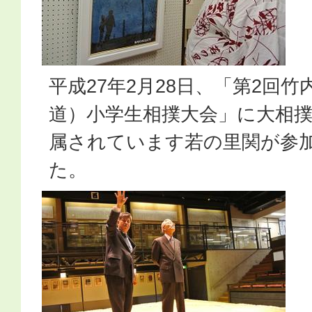
平成27年2月28日、「第2回
道）小学生相撲大会」に大相
属されています若の里関が参
た。