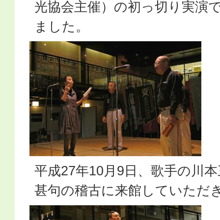
光協会主催）の初っ切り実演
ました。
平成27年10月9日、歌手の川
甚句の稽古に来館していただ