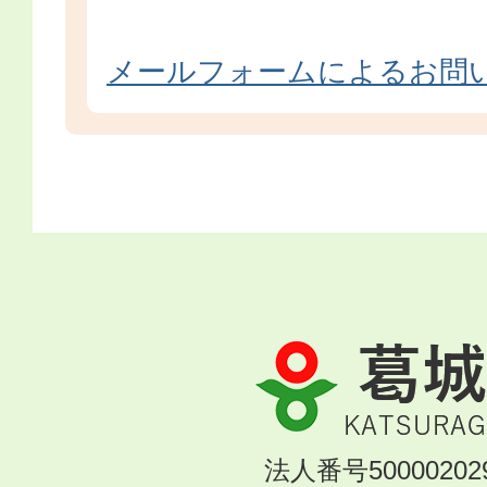
メールフォームによるお問
葛
城
市
KATSURAGI
法人番号500002029