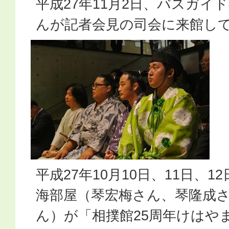
平成27年11月2日、バスガイ
んが記者会見の司会に来館し
平成27年10月10日、11日、
海部屋（琴宏梅さん、琴隆成
ん）が「相撲館25周年けはや