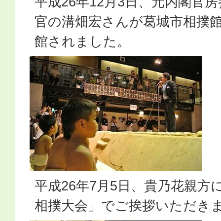
平成26年12月3日、元内閣官
官の溝畑宏さんが葛城市相撲
館されました。
平成26年7月5日、貴乃花親方
相撲大会」でご挨拶いただき