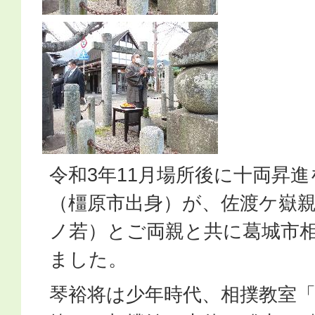
令和3年11月場所後に十両昇
（橿原市出身）が、佐渡ケ嶽親
ノ若）とご両親と共に葛城市
ました。
琴裕将は少年時代、相撲教室