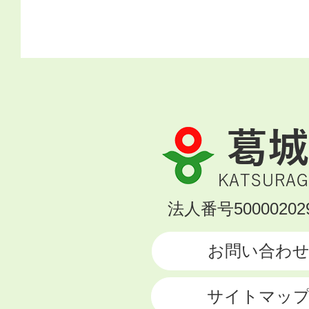
葛
城
市
KATSURAGI
法人番号500002029
CITY
お問い合わ
サイトマッ