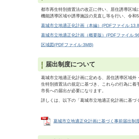
都市再生特別措置法の改正に伴い、居住誘導区域
機能誘導区域や誘導施設の見直し等を行い、令和5
葛城市立地適正化計画（本編）(PDFファイル:13.8
葛城市立地適正化計画（概要版）(PDFファイル:962
区域図(PDFファイル:3MB)
届出制度について
葛城市立地適正化計画に定める、居住誘導区域外
生特別措置法の規定に基づき、これらの行為に着
市長への届出が必要になります。
詳しくは、以下の「葛城市立地適正化計画に基づ
葛城市立地適正化計画に基づく事前届出制度 (PD