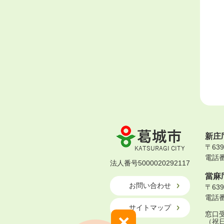
葛
新庄
城
〒63
市
電話番号
KATSURAGI
法人番号5000020292117
CITY
當麻
お問い合わせ
〒63
電話番号
サイトマップ
窓口受
×
（祝