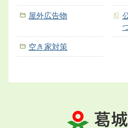
屋外広告物
空き家対策
葛
城