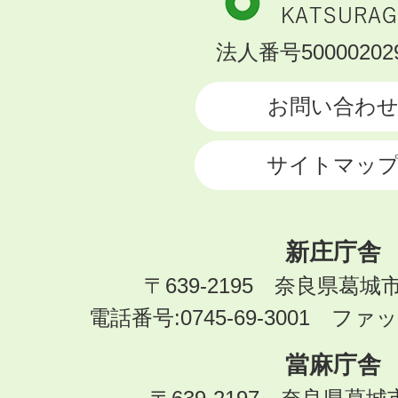
市
KATSURAGI
法人番号500002029
CITY
お問い合わ
サイトマッ
新庄庁舎
〒639-2195 奈良県葛城
電話番号:0745-69-3001 ファック
當麻庁舎