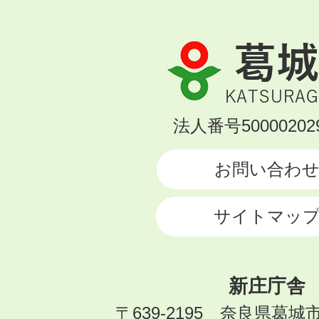
葛
城
市
KATSURAGI
法人番号500002029
CITY
お問い合わ
サイトマッ
新庄庁舎
〒639-2195 奈良県葛城