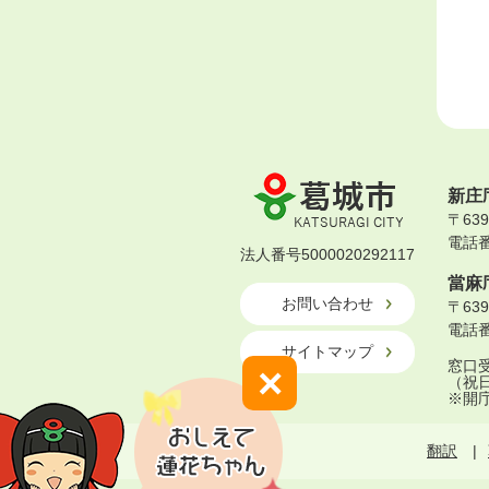
葛
新庄
城
〒63
市
電話番号
KATSURAGI
法人番号5000020292117
CITY
當麻
お問い合わせ
〒63
電話番号
サイトマップ
窓口受
×
（祝
※開
翻訳