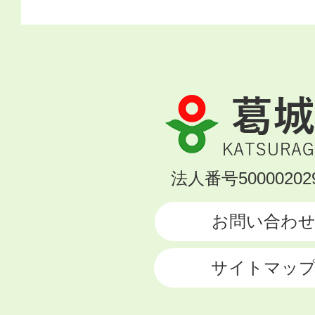
葛
城
市
KATSURAGI
法人番号500002029
CITY
お問い合わ
サイトマッ