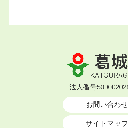
葛
城
市
KATSURAGI
法人番号500002029
CITY
お問い合わ
サイトマッ