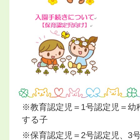
※教育認定児＝1号認定児＝幼
する子
※保育認定児＝2号認定児、3