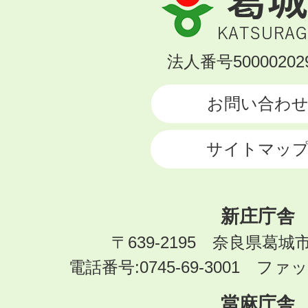
城
市
KATSURAGI
法人番号500002029
CITY
お問い合わ
サイトマッ
新庄庁舎
〒639-2195 奈良県葛城
電話番号:0745-69-3001 ファック
當麻庁舎