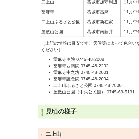
二上山
葛城市加守周辺
11月
當麻寺
葛城市當麻
11月
二上山ふるさと公園
葛城市新在家
11月
屋敷山公園
葛城市南藤井
11月
（上記の情報は目安です。天候等によって色合い
ください）
當麻寺奥院 0745-48-2008
當麻寺西南院 0745-48-2202
當麻寺中之坊 0745-48-2001
當麻寺護念院 0745-48-2004
二上山ふるさと公園 0745-48-7800
屋敷山公園（中央公民館） 0745-69-5131
見頃の様子
二上山