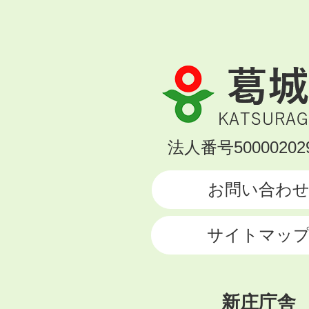
葛
城
市
KATSURAGI
法人番号500002029
CITY
お問い合わ
サイトマッ
新庄庁舎