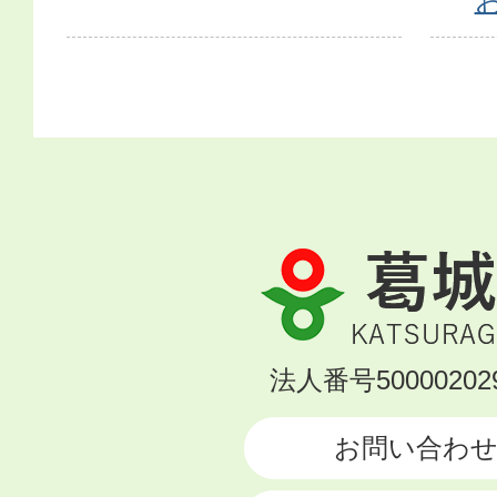
葛
城
市
KATSURAGI
法人番号500002029
CITY
お問い合わ