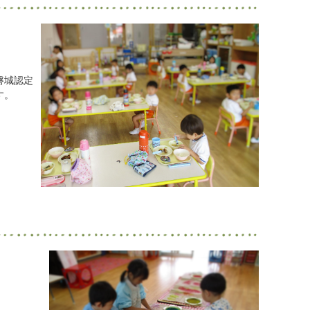
磐城認定
す。