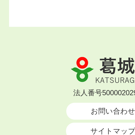
葛
城
市
KATSURAGI
法人番号500002029
CITY
お問い合わ
サイトマッ