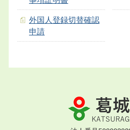
外国人登録切替確認
申請
葛
城
市
KATSURAGI