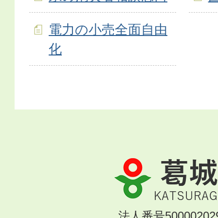
電力の小売全面自由
化
葛
城
市
KATSURAGI
法人番号500002029