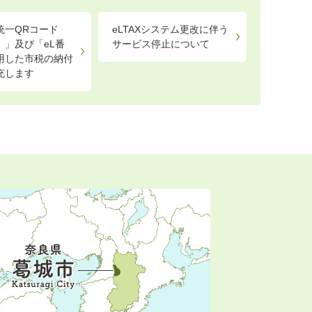
統一QRコード
eLTAXシステム更改に伴う
R）」及び「eL番
サービス停止について
用した市税の納付
充します