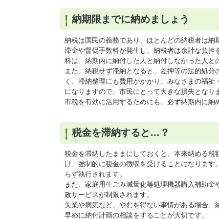
納期限までに納めましょう
納税は国民の義務であり、ほとんどの納税者は納
滞金や督促手数料が発生し、納税者は余計な負担
料は、納期内に納付した人と納付しなかった人と
また、納税せず滞納となると、差押等の法的処分
く、滞納整理にも費用がかかり、みなさまの福祉
になりますので、市民にとって大きな損失となり
市税を有効に活用するためにも、必ず納期内に納
税金を滞納すると…？
税金を滞納したままにしておくと、本来納める税
け、強制的に税金の徴収を受けることになります
らず執行されます。
また、家庭用生ごみ減量化等処理機器購入補助金
政サービスが制限されます。
失業や病気など、やむを得ない事情がある場合、
早めに納付計画の相談をすることが大切です。