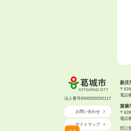
葛
新庄
城
〒63
市
電話番号
KATSURAGI
法人番号5000020292117
CITY
當麻
お問い合わせ
〒63
電話番号
サイトマップ
窓口受