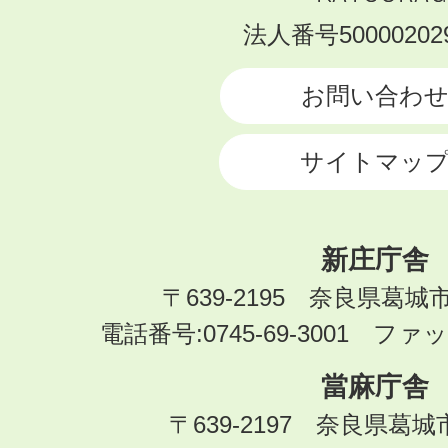
KATSURAGI
法人番号500002029
CITY
お問い合わ
サイトマッ
新庄庁舎
〒639-2195 奈良県葛城
電話番号:0745-69-3001 ファック
當麻庁舎
〒639-2197 奈良県葛