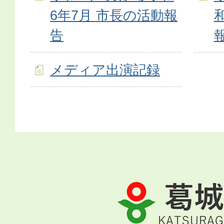
6年7月 市長の活動報
告
メディア出演記録
葛
城
市