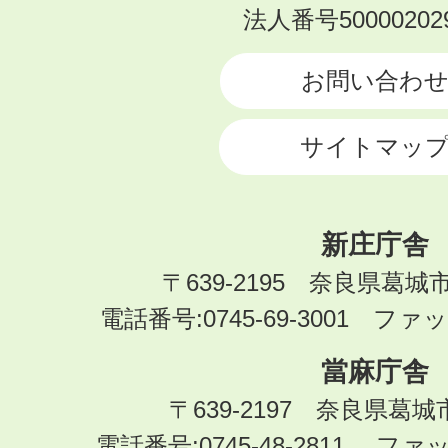
KATSURAGI
法人番号500002029
CITY
お問い合わ
サイトマッ
新庄庁舎
〒639-2195 奈良県葛城
電話番号:0745-69-3001 ファック
當麻庁舎
〒639-2197 奈良県葛
電話番号:0745-48-2811 ファック