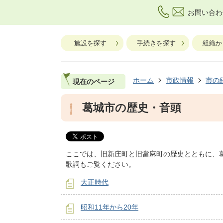
お問い合わ
施設を探す
手続きを探す
組織か
ホーム
市政情報
市の
現在のページ
葛城市の歴史・音頭
ここでは、旧新庄町と旧當麻町の歴史とともに、
歌詞もご覧ください。
大正時代
昭和11年から20年