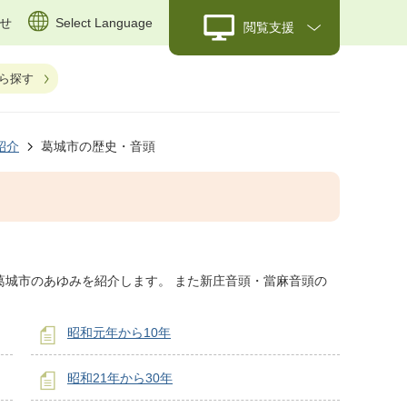
せ
Select Language
閲覧支援
ら探す
紹介
葛城市の歴史・音頭
葛城市のあゆみを紹介します。 また新庄音頭・當麻音頭の
昭和元年から10年
昭和21年から30年