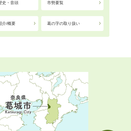
歴史・音頭
市勢要覧
紹介/概要
葛の字の取り扱い