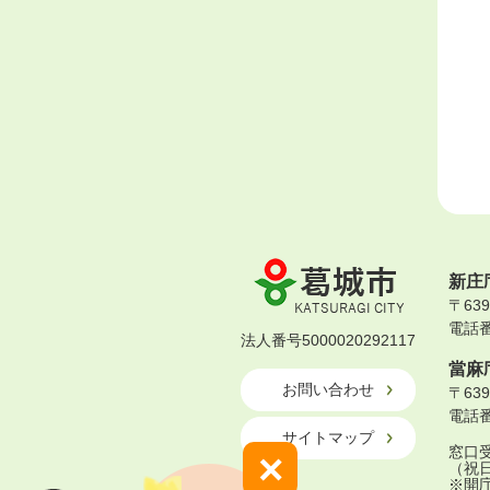
葛
新庄
城
〒63
市
電話番号
KATSURAGI
法人番号5000020292117
CITY
當麻
お問い合わせ
〒63
電話番号
サイトマップ
窓口受
×
（祝
※開