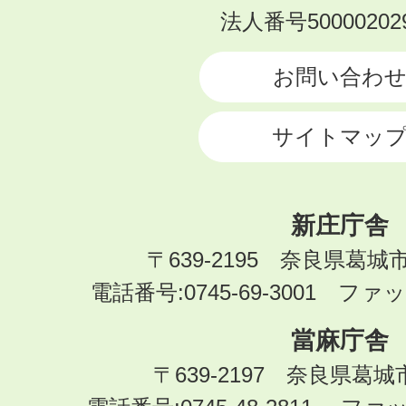
KATSURAGI
法人番号500002029
CITY
お問い合わ
サイトマッ
新庄庁舎
〒639-2195 奈良県葛城
電話番号:0745-69-3001 ファック
當麻庁舎
〒639-2197 奈良県葛