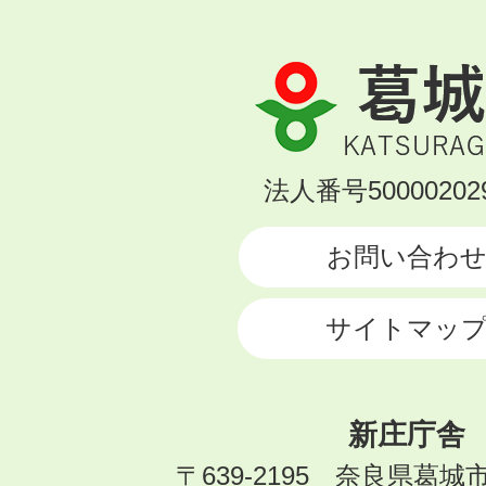
葛
城
市
KATSURAGI
法人番号500002029
CITY
お問い合わ
サイトマッ
新庄庁舎
〒639-2195 奈良県葛城