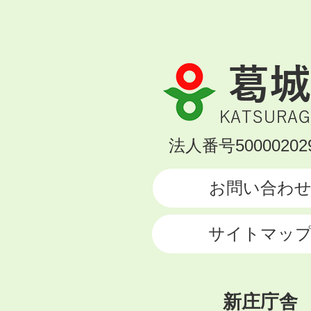
葛
城
市
KATSURAGI
法人番号500002029
CITY
お問い合わ
サイトマッ
新庄庁舎