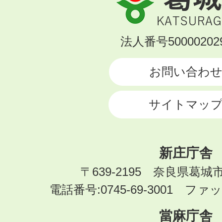
城
市
KATSURAGI
法人番号500002029
CITY
お問い合わ
サイトマッ
新庄庁舎
〒639-2195 奈良県葛城
電話番号:0745-69-3001 ファック
當麻庁舎