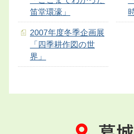
笛堂環濠」
2007年度冬季企画展
「四季耕作図の世
界」
葛