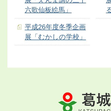
六歌仙板絵馬」
平成26年度冬季企画
展「むかしの学校」
葛
城