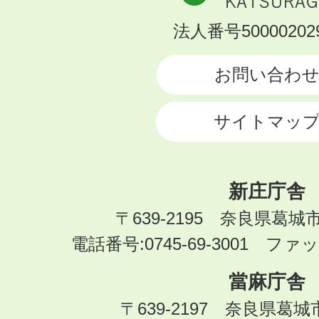
市
KATSURAGI
法人番号500002029
CITY
お問い合わ
サイトマッ
新庄庁舎
〒639-2195 奈良県葛城
電話番号:0745-69-3001 ファック
當麻庁舎
〒639-2197 奈良県葛