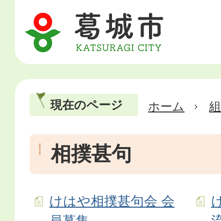
現在のページ
ホーム
相撲甚句
けはや相撲甚句会 会
員募集