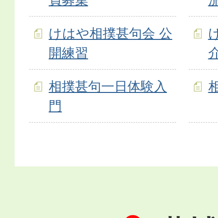
けはや相撲甚句会 公
開練習
相撲甚句一日体験入
門