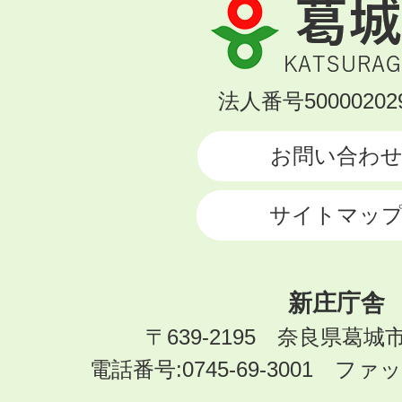
葛
城
市
KATSURAGI
法人番号500002029
CITY
お問い合わ
サイトマッ
新庄庁舎
〒639-2195 奈良県葛城
電話番号:0745-69-3001 ファック