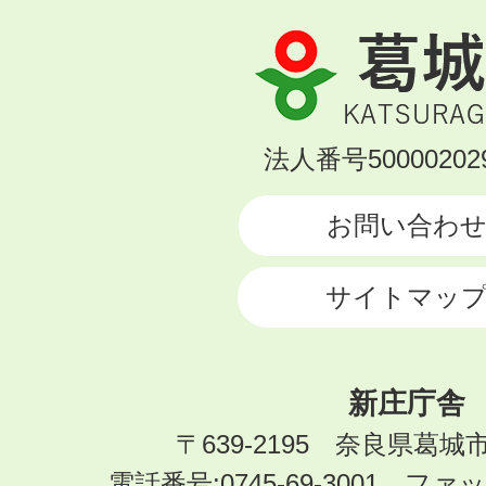
葛
城
市
KATSURAGI
法人番号500002029
CITY
お問い合わ
サイトマッ
新庄庁舎
〒639-2195 奈良県葛城
電話番号:0745-69-3001 ファック