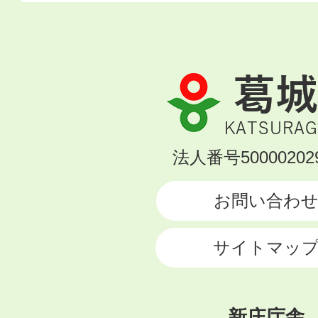
葛
城
市
KATSURAGI
法人番号500002029
CITY
お問い合わ
サイトマッ
新庄庁舎