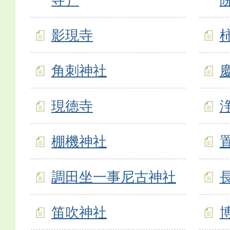
影現寺
角刺神社
現徳寺
棚機神社
調田坐一事尼古神社
笛吹神社