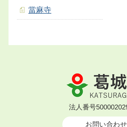
當麻寺
葛
城
市
KATSURAGI
法人番号500002029
CITY
お問い合わ