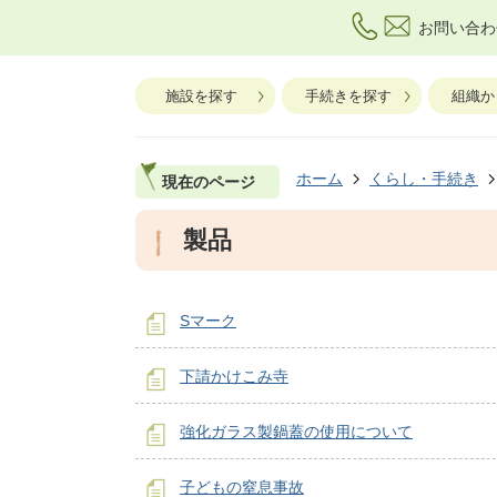
お問い合わ
施設を探す
手続きを探す
組織か
ホーム
くらし・手続き
現在のページ
製品
Sマーク
下請かけこみ寺
強化ガラス製鍋蓋の使用について
子どもの窒息事故