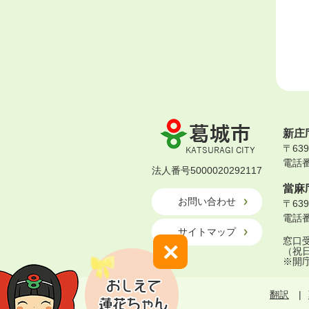
葛
新庄
城
〒63
市
電話番号
KATSURAGI
法人番号5000020292117
CITY
當麻
お問い合わせ
〒63
電話番号
サイトマップ
窓口受
×
（祝
※開
翻訳