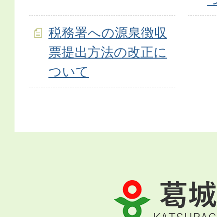
税務署への源泉徴収
票提出方法の改正に
ついて
葛
城