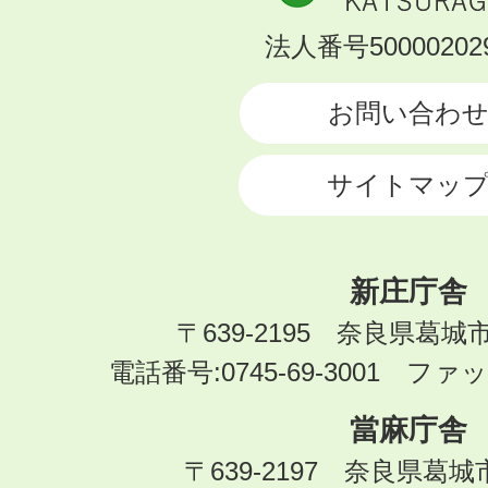
市
KATSURAGI
法人番号500002029
CITY
お問い合わ
サイトマッ
新庄庁舎
〒639-2195 奈良県葛城
電話番号:0745-69-3001 ファック
當麻庁舎
〒639-2197 奈良県葛