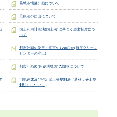
葛城市地区計画について
景観法の届出について
出
国土利用計画法(国土法)に基づく届出制度につ
いて
都市計画の決定・変更のお知らせ(新庄クリーン
センターの廃止)
都市計画図(用途地域図)の閲覧について
て
宅地造成及び特定盛土等規制法（通称：盛土規
制法）について