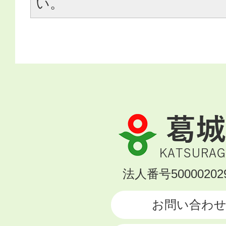
い。
葛
城
市
KATSURAGI
法人番号500002029
CITY
お問い合わ